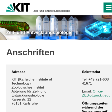
Zell- und Entwicklungsbiologie
Zell- und Entwicklungsbiologie
Anschriften
Adresse
Sekretariat
KIT (Karlsruhe Institute of
Tel +49 721-608
Technology)
41671
Zoologisches Institut
Abteilung für Zell- und
Email:
Office-
Entwicklungsbiologie
ZEBio∂zoo.kit.edu
Kaiserstr. 12
76131 Karlsruhe
Öffnungszeiten
während der
Vorlesungszeit: